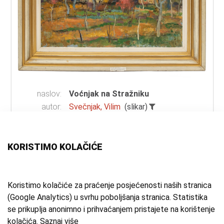
naslov:
Voćnjak na Stražniku
autor:
Svečnjak, Vilim
(slikar)
vrsta
ulje na lesonitu
građe:
tehnika:
ulje
KORISTIMO KOLAČIĆE
materijal:
lesonit
mjesto:
Samobor, Stražnik
vrijeme
20. st.
Koristimo kolačiće za praćenje posjećenosti naših stranica
(Google Analytics) u svrhu poboljšanja stranica. Statistika
izrade:
se prikuplja anonimno i prihvaćanjem pristajete na korištenje
zbirka:
Umjetnička zbirka
kolačića.
Saznaj više