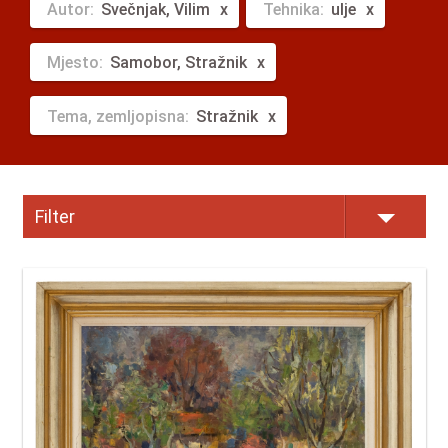
Autor:
Svečnjak, Vilim
Tehnika:
ulje
Mjesto:
Samobor, Stražnik
Tema, zemljopisna:
Stražnik
Filter