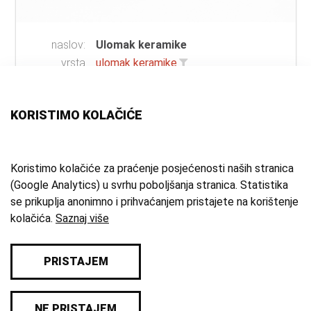
naslov:
Ulomak keramike
vrsta
ulomak keramike
građe:
materijal:
keramika
KORISTIMO KOLAČIĆE
mjesto:
Okić
zbirka:
Arheološka zbirka
Koristimo kolačiće za praćenje posjećenosti naših stranica
(Google Analytics) u svrhu poboljšanja stranica. Statistika
1 - 12 od 35
se prikuplja anonimno i prihvaćanjem pristajete na korištenje
kolačića.
Saznaj više
PRISTAJEM
© 2026 Samoborski muzej
NE PRISTAJEM