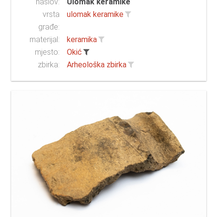
naslov:
Ulomak keramike
vrsta
ulomak keramike
građe:
materijal:
keramika
mjesto:
Okić
zbirka:
Arheološka zbirka