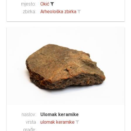
mjesto:
Okić
zbirka:
Arheološka zbirka
naslov:
Ulomak keramike
vrsta
ulomak keramike
građe: