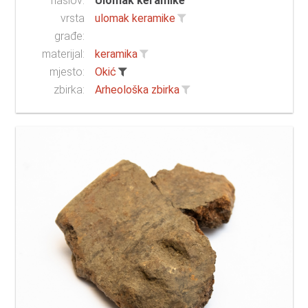
naslov:
Ulomak keramike
vrsta
ulomak keramike
građe:
materijal:
keramika
mjesto:
Okić
zbirka:
Arheološka zbirka