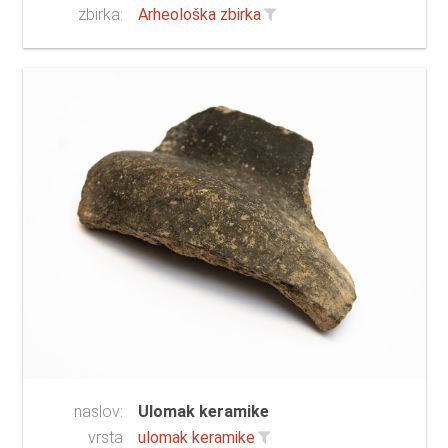
zbirka:
Arheološka zbirka
naslov:
Ulomak keramike
vrsta
ulomak keramike