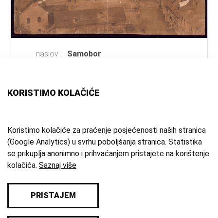
naslov:
Samobor
autor:
Standl, Ivan
(fotograf)
vrsta
fotografija
građe:
KORISTIMO KOLAČIĆE
tehnika:
fotografija
mjesto:
Samobor
vrijeme
2. pol. 19. st.
Koristimo kolačiće za praćenje posjećenosti naših stranica
(Google Analytics) u svrhu poboljšanja stranica. Statistika
izrade:
se prikuplja anonimno i prihvaćanjem pristajete na korištenje
zbirka:
Zbirka fotografija
kolačića.
Saznaj više
PRISTAJEM