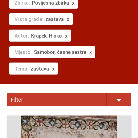
Zbirka:
Povijesna zbirka
Vrsta građe:
zastava
Autor:
Krapek, Hinko
Mjesto:
Samobor, časne sestre
Tema:
zastava
Filter