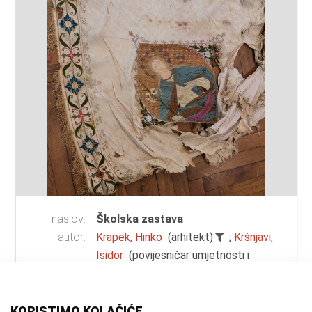
naslov:
Školska zastava
autor:
Krapek, Hinko
(arhitekt)
;
Kršnjavi,
Isidor
(povijesničar umjetnosti i
slikar)
vrsta
zastava
građe:
KORISTIMO KOLAČIĆE