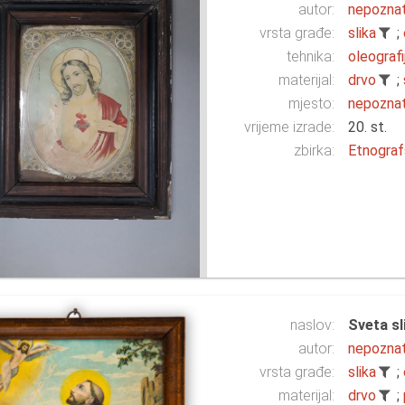
autor:
nepozna
vrsta građe:
slika
;
tehnika:
oleografi
materijal:
drvo
;
mjesto:
nepozna
vrijeme izrade:
20. st.
zbirka:
Etnograf
naslov:
Sveta sl
autor:
nepozna
vrsta građe:
slika
;
materijal:
drvo
;