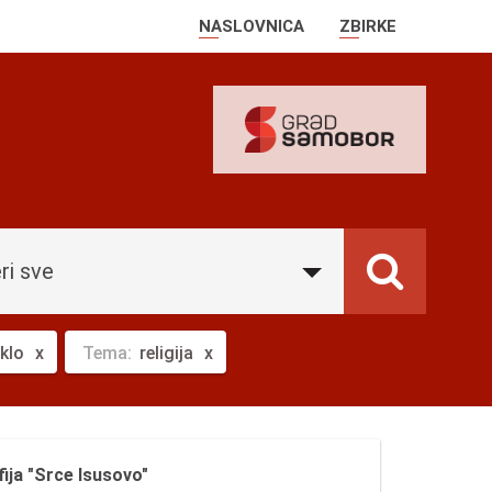
NASLOVNICA
ZBIRKE
ri sve
klo
Tema:
religija
ija "Srce Isusovo"