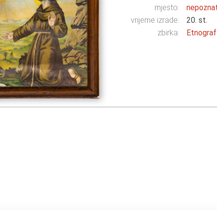
mjesto:
nepozna
vrijeme izrade:
20. st.
zbirka:
Etnograf