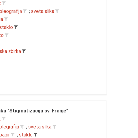
t
oleografija
;
sveta slika
ja
staklo
to
ska zbirka
ika "Stigmatizacija sv. Franje"
t
olegrafija
;
sveta slika
papir
;
staklo