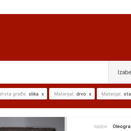
Izabe
Vrsta građe:
slika
Materijal:
drvo
Materijal:
sta
naslov:
Oleograf