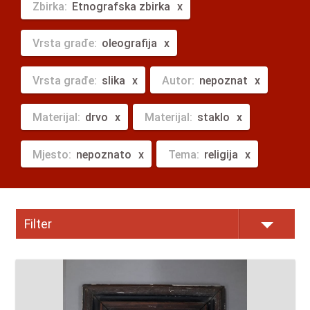
Zbirka:
Etnografska zbirka
Vrsta građe:
oleografija
Vrsta građe:
slika
Autor:
nepoznat
Materijal:
drvo
Materijal:
staklo
Mjesto:
nepoznato
Tema:
religija
Filter