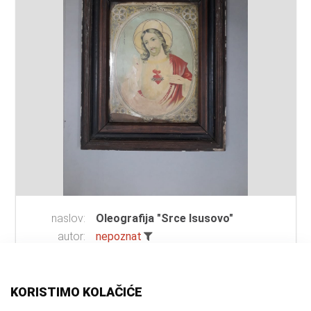
naslov:
Oleografija "Srce Isusovo"
autor:
nepoznat
vrsta
slika
;
oleografija
;
sveta slika
građe:
tehnika:
oleografija
KORISTIMO KOLAČIĆE
materijal:
drvo
;
staklo