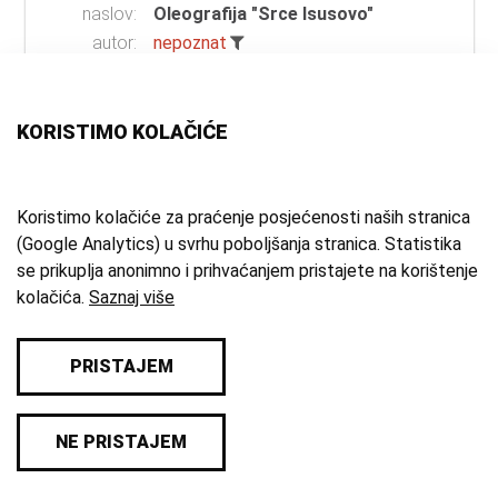
naslov:
Oleografija "Srce Isusovo"
autor:
nepoznat
vrsta
slika
;
oleografija
;
sveta slika
građe:
tehnika:
oleografija
KORISTIMO KOLAČIĆE
materijal:
drvo
;
staklo
mjesto:
nepoznato
vrijeme
20. st.
Koristimo kolačiće za praćenje posjećenosti naših stranica
(Google Analytics) u svrhu poboljšanja stranica. Statistika
izrade:
se prikuplja anonimno i prihvaćanjem pristajete na korištenje
zbirka:
Etnografska zbirka
kolačića.
Saznaj više
PRISTAJEM
© 2026 Samoborski muzej
NE PRISTAJEM
Impresum
/
Pravila privatnosti