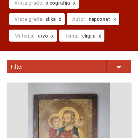
Vrsta građe:
oleografija
Vrsta građe:
slika
Autor:
nepoznat
Materijal:
drvo
Tema:
religija
Filter