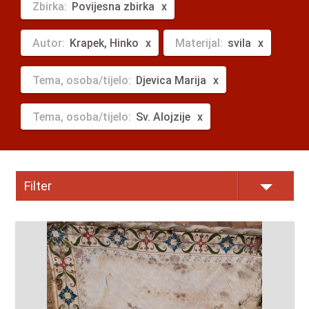
Zbirka:
Povijesna zbirka
Autor:
Krapek, Hinko
Materijal:
svila
Tema, osoba/tijelo:
Djevica Marija
Tema, osoba/tijelo:
Sv. Alojzije
Filter