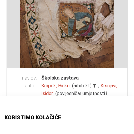
naslov:
Školska zastava
autor:
Krapek, Hinko
(arhitekt)
;
Kršnjavi,
Isidor
(povijesničar umjetnosti i
slikar)
vrsta
zastava
građe:
KORISTIMO KOLAČIĆE
materijal:
drvo
;
svila
mjesto:
Samobor, časne sestre