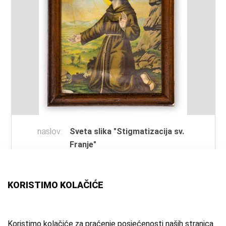
naslov:
Sveta slika "Stigmatizacija sv.
Franje"
autor:
nepoznat
vrsta
slika
;
olegrafija
;
sveta slika
građe:
KORISTIMO KOLAČIĆE
materijal:
drvo
;
papir
;
staklo
mjesto:
nepoznato
vrijeme
20. st.
Koristimo kolačiće za praćenje posjećenosti naših stranica