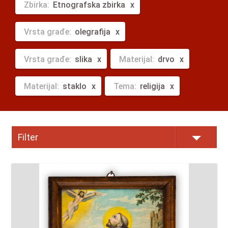
Zbirka:
Etnografska zbirka
Vrsta građe:
olegrafija
Vrsta građe:
slika
Materijal:
drvo
Materijal:
staklo
Tema:
religija
Filter