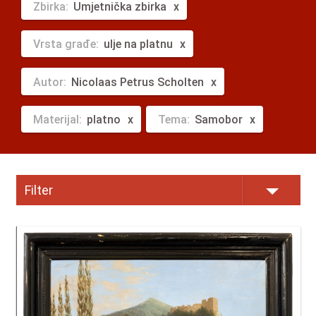
Zbirka:
Umjetnička zbirka
Vrsta građe:
ulje na platnu
Autor:
Nicolaas Petrus Scholten
Materijal:
platno
Tema:
Samobor
Filter