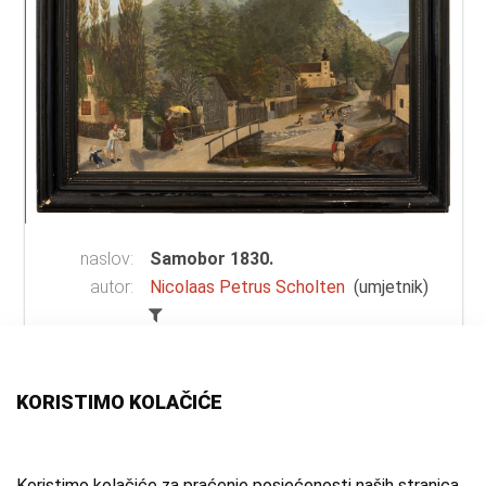
naslov:
Samobor 1830.
autor:
Nicolaas Petrus Scholten
(umjetnik)
vrsta
ulje na platnu
građe:
tehnika:
ulje
KORISTIMO KOLAČIĆE
materijal:
platno
mjesto:
Samobor
vrijeme
1830. g.
Koristimo kolačiće za praćenje posjećenosti naših stranica