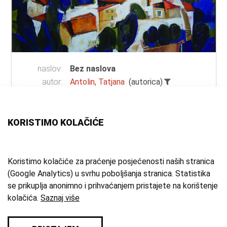
naslov:
Bez naslova
autor:
Antolin, Tatjana
(autorica)
vrsta
ulje na platnu
građe:
tehnika:
ulje
KORISTIMO KOLAČIĆE
materijal:
platno
mjesto:
Samobor
vrijeme
2007. g.
Koristimo kolačiće za praćenje posjećenosti naših stranica
(Google Analytics) u svrhu poboljšanja stranica. Statistika
izrade:
se prikuplja anonimno i prihvaćanjem pristajete na korištenje
zbirka:
Umjetnička zbirka
kolačića.
Saznaj više