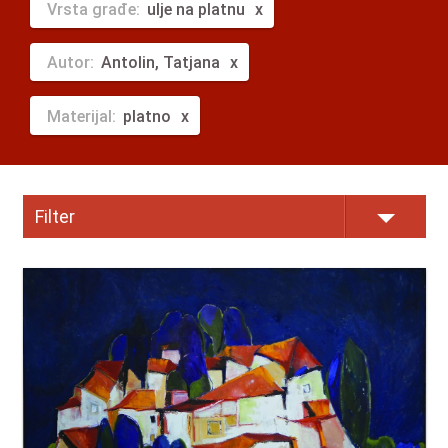
Vrsta građe:
ulje na platnu
Autor:
Antolin, Tatjana
Materijal:
platno
Filter