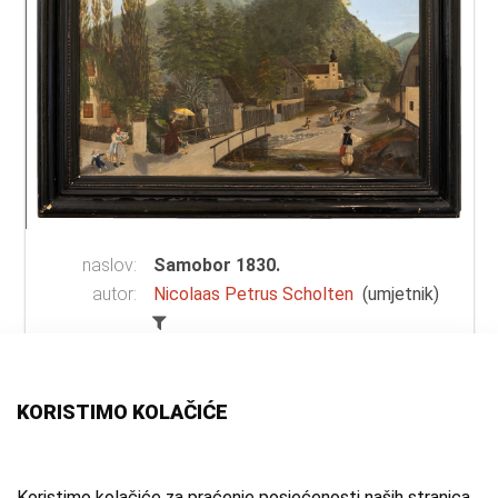
naslov:
Samobor 1830.
autor:
Nicolaas Petrus Scholten
(umjetnik)
vrsta
ulje na platnu
građe:
tehnika:
ulje
KORISTIMO KOLAČIĆE
materijal:
platno
mjesto:
Samobor
vrijeme
1830. g.
Koristimo kolačiće za praćenje posjećenosti naših stranica