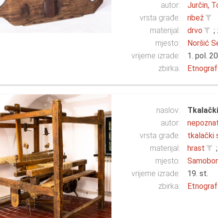
autor:
Jurčin, 
vrsta građe:
ribež
materijal:
drvo
;
mjesto:
Noršić S
vrijeme izrade:
1. pol. 20
zbirka:
Etnograf
naslov:
Tkalački
autor:
nepozna
vrsta građe:
tkalački 
materijal:
hrast
;
mjesto:
Samobo
vrijeme izrade:
19. st.
zbirka:
Etnograf