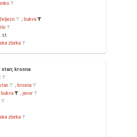
Tonko
željezo
;
bukva
elo
. st.
ska zbirka
 stan; krosna
t
stan
;
krosna
bukva
;
javor
r
ska zbirka