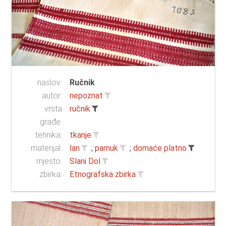
naslov:
Ručnik
autor:
nepoznat
vrsta
ručnik
građe:
tehnika:
tkanje
materijal:
lan
;
pamuk
;
domaće platno
mjesto:
Slani Dol
zbirka:
Etnografska zbirka