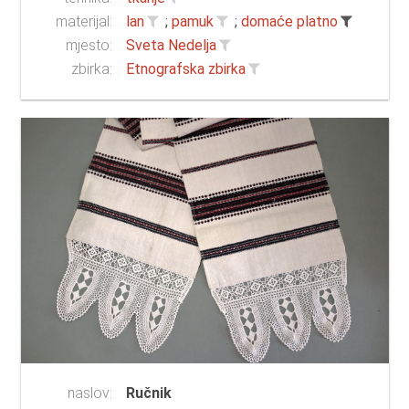
materijal:
lan
;
pamuk
;
domaće platno
mjesto:
Sveta Nedelja
zbirka:
Etnografska zbirka
naslov:
Ručnik