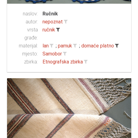
naslov:
Ručnik
autor:
nepoznat
vrsta
ručnik
građe:
materijal:
lan
;
pamuk
;
domaće platno
mjesto:
Samobor
zbirka:
Etnografska zbirka