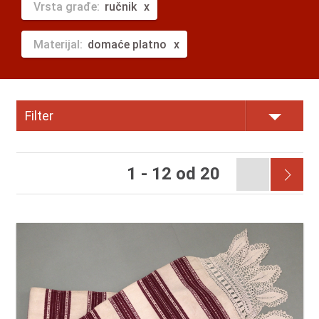
Vrsta građe:
ručnik
Materijal:
domaće platno
Filter
1 - 12 od 20