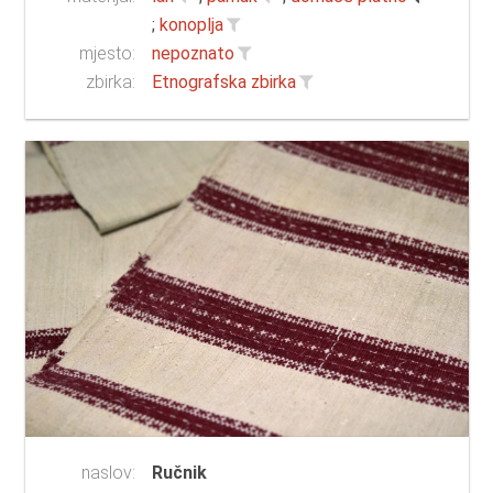
;
konoplja
mjesto:
nepoznato
zbirka:
Etnografska zbirka
naslov:
Ručnik