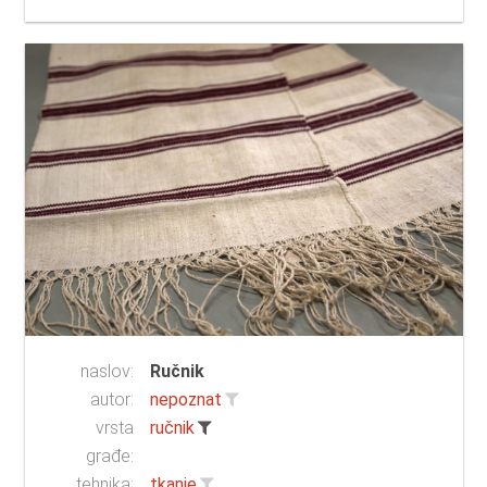
naslov:
Ručnik
autor:
nepoznat
vrsta
ručnik
građe:
tehnika:
tkanje