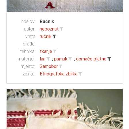
naslov:
Ručnik
autor:
nepoznat
vrsta
ručnik
građe:
tehnika:
tkanje
materijal:
lan
;
pamuk
;
domaće platno
mjesto:
Samobor
zbirka:
Etnografska zbirka