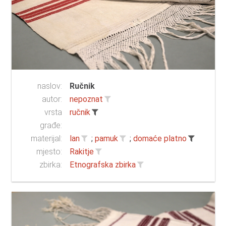
naslov:
Ručnik
autor:
nepoznat
vrsta
ručnik
građe:
materijal:
lan
;
pamuk
;
domaće platno
mjesto:
Rakitje
zbirka:
Etnografska zbirka