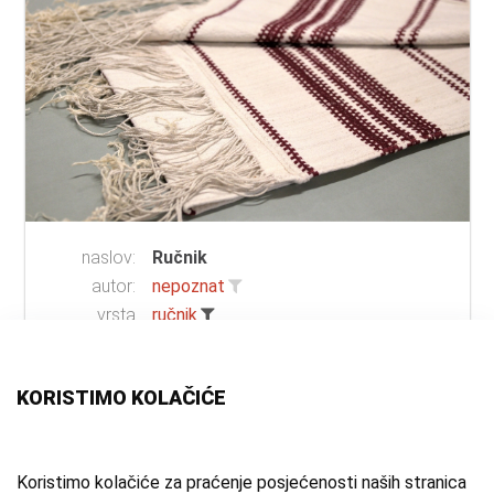
naslov:
Ručnik
autor:
nepoznat
vrsta
ručnik
građe:
materijal:
lan
;
pamuk
;
domaće platno
KORISTIMO KOLAČIĆE
mjesto:
Beder
zbirka:
Etnografska zbirka
Koristimo kolačiće za praćenje posjećenosti naših stranica