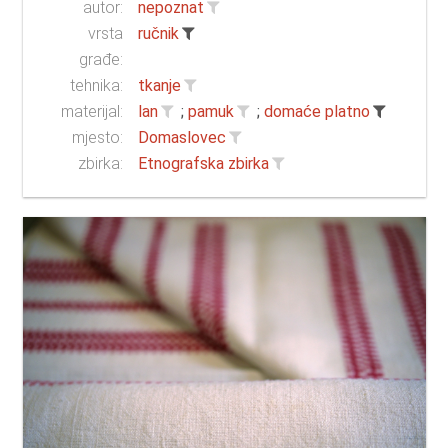
autor:
nepoznat
vrsta
ručnik
građe:
tehnika:
tkanje
materijal:
lan
;
pamuk
;
domaće platno
mjesto:
Domaslovec
zbirka:
Etnografska zbirka