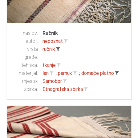
naslov:
Ručnik
autor:
nepoznat
vrsta
ručnik
građe:
tehnika:
tkanje
materijal:
lan
;
pamuk
;
domaće platno
mjesto:
Samobor
zbirka:
Etnografska zbirka