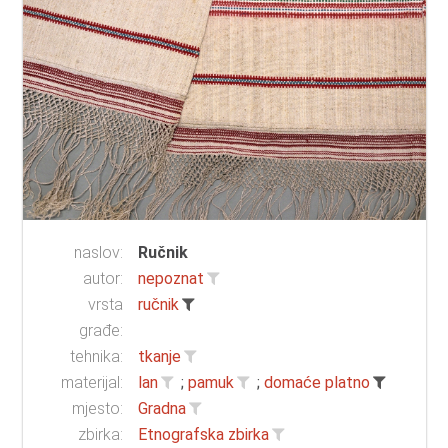
naslov:
Ručnik
autor:
nepoznat
vrsta
ručnik
građe:
tehnika:
tkanje
materijal:
lan
;
pamuk
;
domaće platno
mjesto:
Gradna
zbirka:
Etnografska zbirka