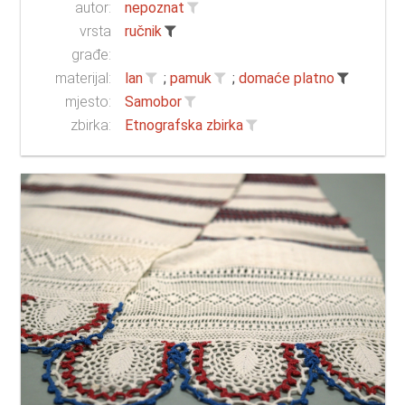
autor:
nepoznat
vrsta
ručnik
građe:
materijal:
lan
;
pamuk
;
domaće platno
mjesto:
Samobor
zbirka:
Etnografska zbirka