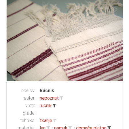
naslov:
Ručnik
autor:
nepoznat
vrsta
ručnik
građe:
tehnika:
tkanje
materijal:
lan
;
pamuk
;
domaće platno