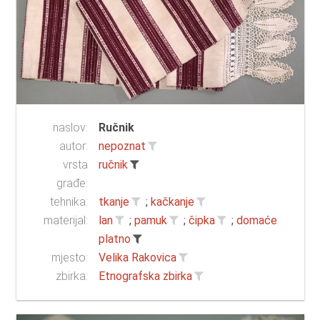
naslov:
Ručnik
autor:
nepoznat
vrsta
ručnik
građe:
tehnika:
tkanje
;
kačkanje
materijal:
lan
;
pamuk
;
čipka
;
domaće
platno
mjesto:
Velika Rakovica
zbirka:
Etnografska zbirka