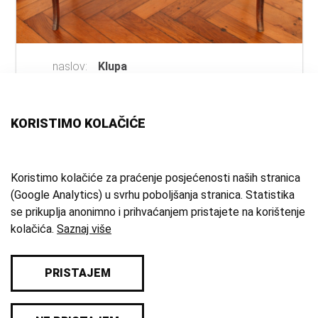
naslov:
Klupa
autor:
Thonet
(izrada)
vrsta
klupa
građe:
KORISTIMO KOLAČIĆE
materijal:
savijeno drvo
mjesto:
Mađarska
vrijeme
kraj 19. st.
Koristimo kolačiće za praćenje posjećenosti naših stranica
(Google Analytics) u svrhu poboljšanja stranica. Statistika
izrade:
se prikuplja anonimno i prihvaćanjem pristajete na korištenje
zbirka:
Kulturno-povijesna zbirka
kolačića.
Saznaj više
PRISTAJEM
© 2026 Samoborski muzej