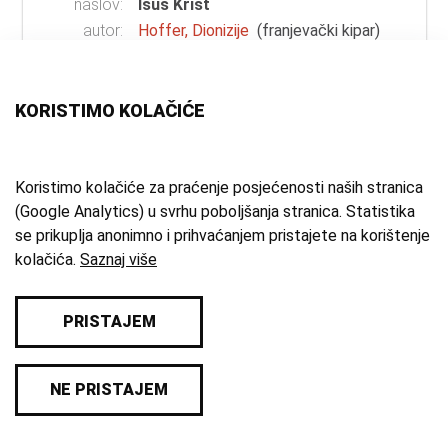
naslov:
Isus Krist
autor:
Hoffer, Dionizije
(franjevački kipar)
vrsta
skulptura
građe:
KORISTIMO KOLAČIĆE
materijal:
drvo
;
boja
mjesto:
Samobor
vrijeme
oko 1735. g.
Koristimo kolačiće za praćenje posjećenosti naših stranica
(Google Analytics) u svrhu poboljšanja stranica. Statistika
izrade:
se prikuplja anonimno i prihvaćanjem pristajete na korištenje
zbirka:
Umjetnička zbirka
kolačića.
Saznaj više
PRISTAJEM
© 2026 Samoborski muzej
NE PRISTAJEM
Impresum
/
Pravila privatnosti