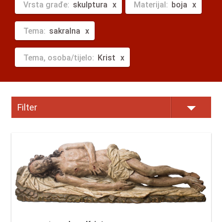
Vrsta građe:
skulptura
Materijal:
boja
Tema:
sakralna
Tema, osoba/tijelo:
Krist
Filter