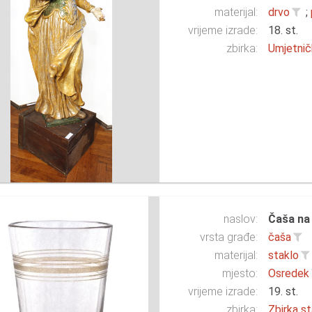
materijal:
drvo
;
vrijeme izrade:
18. st.
zbirka:
Umjetnič
naslov:
Čaša na
vrsta građe:
čaša
materijal:
staklo
mjesto:
Osredek
vrijeme izrade:
19. st.
zbirka:
Zbirka st