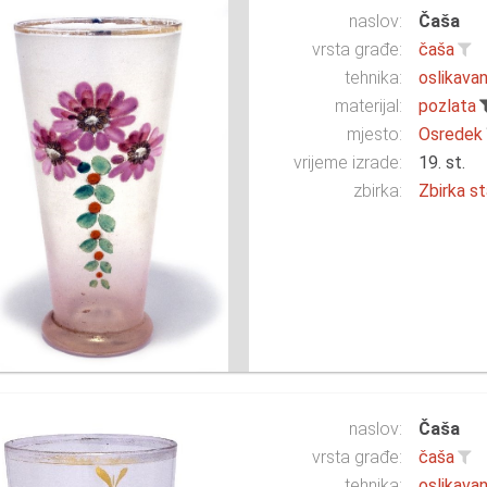
naslov:
Čaša
vrsta građe:
čaša
tehnika:
oslikavan
materijal:
pozlata
mjesto:
Osredek
vrijeme izrade:
19. st.
zbirka:
Zbirka st
naslov:
Čaša
vrsta građe:
čaša
tehnika:
oslikavan