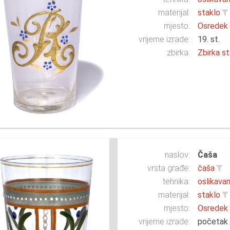
materijal:
staklo
mjesto:
Osredek
vrijeme izrade:
19. st.
zbirka:
Zbirka st
naslov:
Čaša
vrsta građe:
čaša
tehnika:
oslikavan
materijal:
staklo
mjesto:
Osredek
vrijeme izrade:
početak 