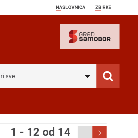
NASLOVNICA
ZBIRKE
ri sve
1 - 12 od 14