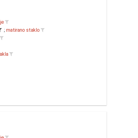
je
;
matirano staklo
akla
je