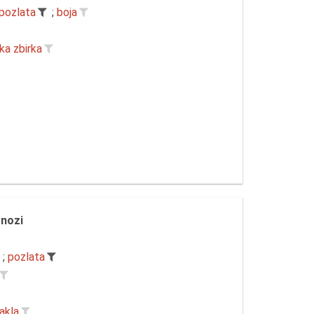
pozlata
;
boja
ka zbirka
 nozi
;
pozlata
akla