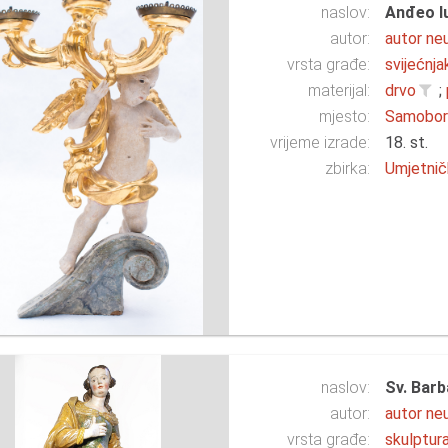
naslov:
Anđeo l
autor:
autor ne
vrsta građe:
svijećnja
materijal:
drvo
;
mjesto:
Samobo
vrijeme izrade:
18. st.
zbirka:
Umjetnič
naslov:
Sv. Barb
autor:
autor ne
vrsta građe:
skulptur