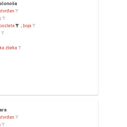
učonoša
utvrđen
k
pozlata
;
boja
r
ka zbirka
ara
utvrđen
a