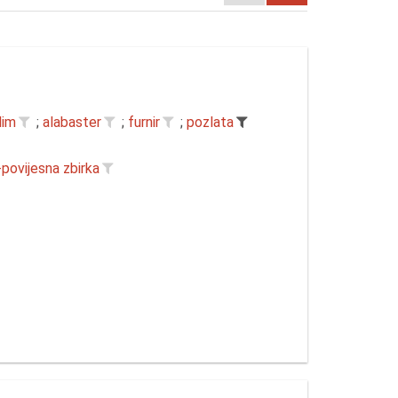
lim
;
alabaster
;
furnir
;
pozlata
-povijesna zbirka