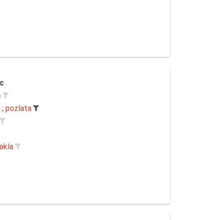
c
c
;
pozlata
akla