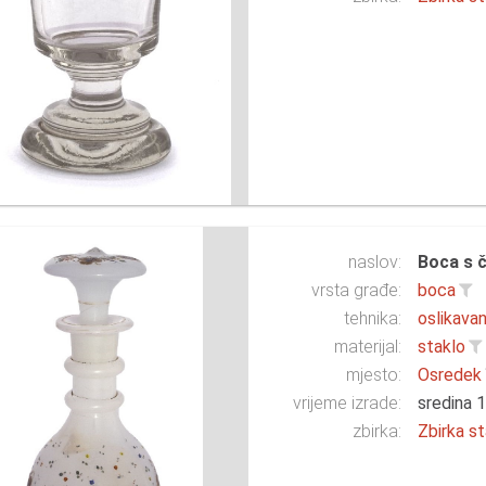
naslov:
Boca s 
vrsta građe:
boca
tehnika:
oslikavan
materijal:
staklo
mjesto:
Osredek
vrijeme izrade:
sredina 1
zbirka:
Zbirka st