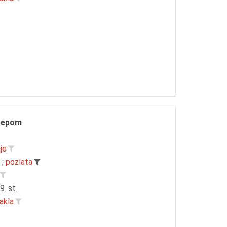
čepom
je
;
pozlata
9. st.
akla