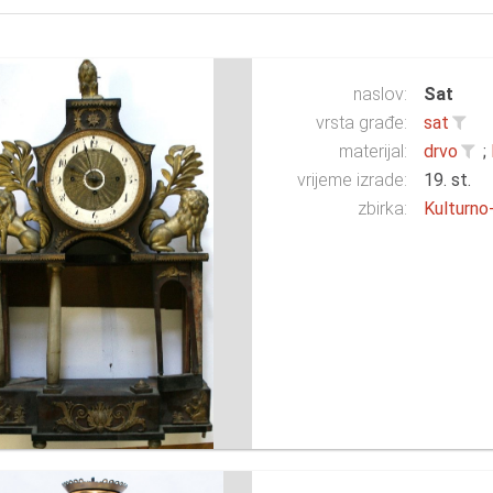
naslov:
Sat
vrsta građe:
sat
materijal:
drvo
;
vrijeme izrade:
19. st.
zbirka:
Kulturno