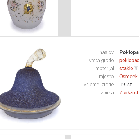
naslov:
Poklopa
vrsta građe:
poklopa
materijal:
staklo
mjesto:
Osredek
vrijeme izrade:
19. st.
zbirka:
Zbirka st