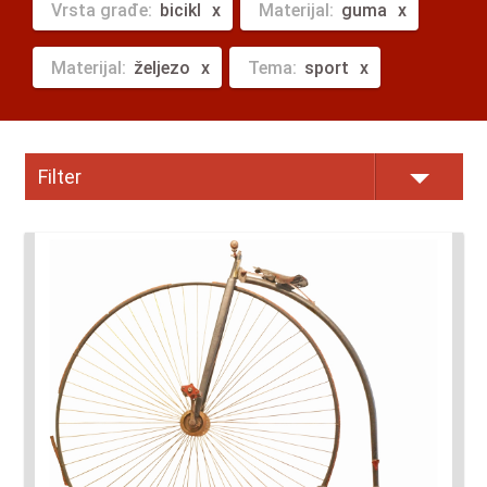
Vrsta građe:
bicikl
Materijal:
guma
Materijal:
željezo
Tema:
sport
Filter