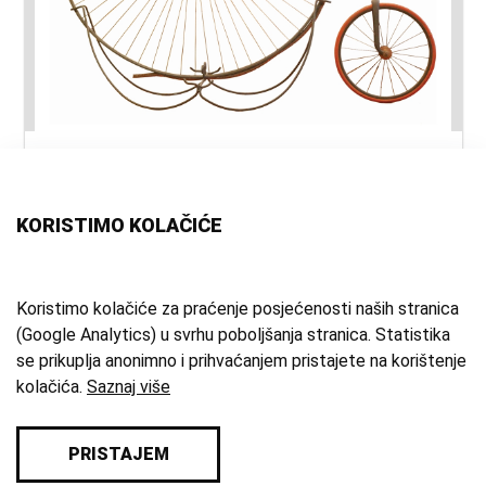
naslov:
Bicikl - velociped
vrsta
bicikl
građe:
KORISTIMO KOLAČIĆE
materijal:
drvo
;
koža
;
željezo
;
guma
vrijeme
19. st.
Koristimo kolačiće za praćenje posjećenosti naših stranica
(Google Analytics) u svrhu poboljšanja stranica. Statistika
izrade:
se prikuplja anonimno i prihvaćanjem pristajete na korištenje
zbirka:
Kulturno-povijesna zbirka
kolačića.
Saznaj više
PRISTAJEM