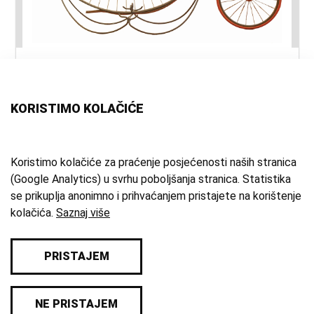
naslov:
Bicikl - velociped
vrsta
bicikl
građe:
KORISTIMO KOLAČIĆE
materijal:
drvo
;
koža
;
željezo
;
guma
vrijeme
19. st.
Koristimo kolačiće za praćenje posjećenosti naših stranica
(Google Analytics) u svrhu poboljšanja stranica. Statistika
izrade:
se prikuplja anonimno i prihvaćanjem pristajete na korištenje
zbirka:
Kulturno-povijesna zbirka
kolačića.
Saznaj više
PRISTAJEM
© 2026 Samoborski muzej
NE PRISTAJEM