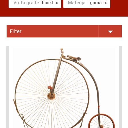
Vrsta građe:
bicikl
Materijal:
guma
Filter