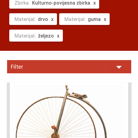
Zbirka:
Kulturno-povijesna zbirka
Materijal:
drvo
Materijal:
guma
Materijal:
željezo
Filter