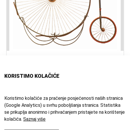
naslov:
Bicikl - velociped
vrsta
bicikl
građe:
KORISTIMO KOLAČIĆE
materijal:
drvo
;
koža
;
željezo
;
guma
vrijeme
19. st.
Koristimo kolačiće za praćenje posjećenosti naših stranica
(Google Analytics) u svrhu poboljšanja stranica. Statistika
izrade:
se prikuplja anonimno i prihvaćanjem pristajete na korištenje
zbirka:
Kulturno-povijesna zbirka
kolačića.
Saznaj više