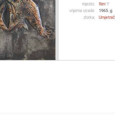
mjesto:
Rim
vrijeme izrade:
1965. g.
zbirka:
Umjetnič