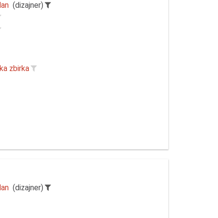
lan
(dizajner)
ka zbirka
lan
(dizajner)