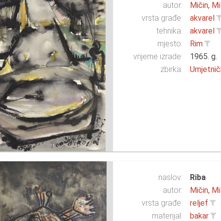
autor:
Mičin, Mi
vrsta građe:
akvarel
tehnika:
akvarel
mjesto:
Rim
vrijeme izrade:
1965. g.
zbirka:
Umjetnič
naslov:
Riba
autor:
Mičin, Mi
vrsta građe:
reljef
materijal:
bakar