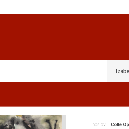
Izabe
naslov:
Colle Op