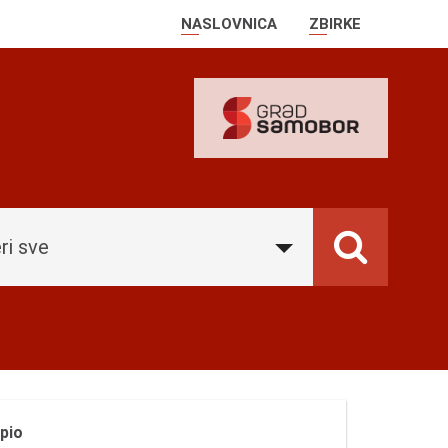
NASLOVNICA
ZBIRKE
ri sve
pio