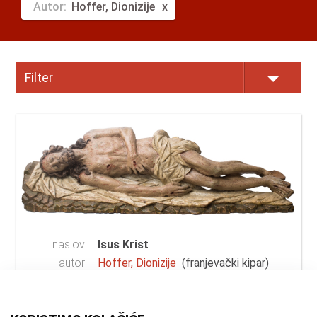
Autor:
Hoffer, Dionizije
Filter
naslov:
Isus Krist
autor:
Hoffer, Dionizije
(franjevački kipar)
vrsta
skulptura