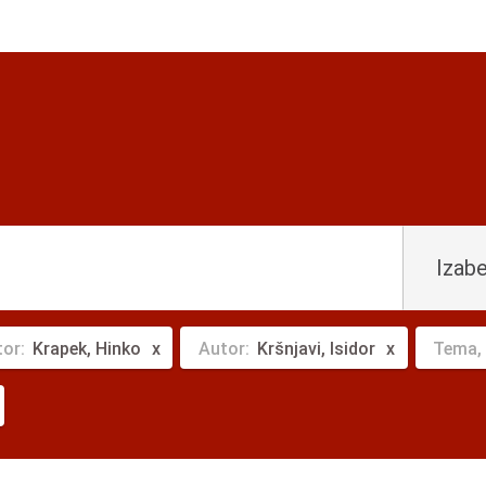
Izabe
tor:
Krapek, Hinko
Autor:
Kršnjavi, Isidor
Tema, 