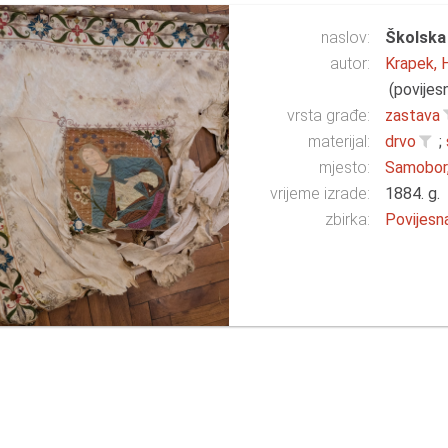
naslov:
Školska
autor:
Krapek, 
(povijesn
vrsta građe:
zastava
materijal:
drvo
;
mjesto:
Samobor,
vrijeme izrade:
1884. g.
zbirka:
Povijesn