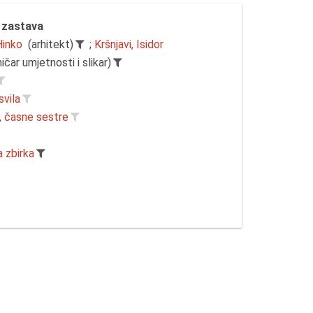
 zastava
Hinko
(arhitekt)
;
Kršnjavi, Isidor
ičar umjetnosti i slikar)
svila
 časne sestre
a zbirka