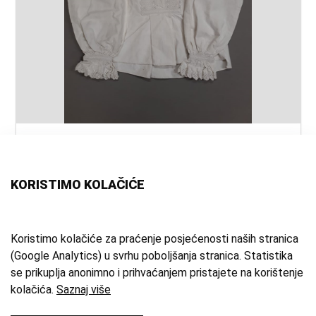
naslov:
Oplećek
autor:
nepoznat
vrsta
narodna nošnja
KORISTIMO KOLAČIĆE
građe:
tehnika:
tkanje
materijal:
lan
;
pamuk
;
domaće platno
Koristimo kolačiće za praćenje posjećenosti naših stranica
(Google Analytics) u svrhu poboljšanja stranica. Statistika
mjesto:
Klokočevac
se prikuplja anonimno i prihvaćanjem pristajete na korištenje
zbirka:
Etnografska zbirka
kolačića.
Saznaj više