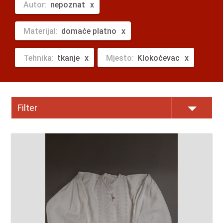
Autor:
nepoznat
Materijal:
domaće platno
Tehnika:
tkanje
Mjesto:
Klokočevac
Filter