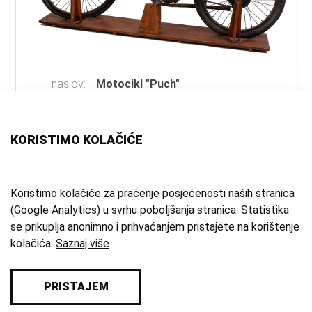
naslov:
Motocikl "Puch"
autor:
Puch Werke A.G.
(izrada)
vrsta
motor
građe:
KORISTIMO KOLAČIĆE
materijal:
čelik
mjesto:
Graz
vrijeme
1923. g.
Koristimo kolačiće za praćenje posjećenosti naših stranica
(Google Analytics) u svrhu poboljšanja stranica. Statistika
izrade:
se prikuplja anonimno i prihvaćanjem pristajete na korištenje
zbirka:
Kulturno-povijesna zbirka
kolačića.
Saznaj više
PRISTAJEM