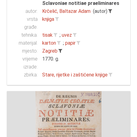
Sclavoniae notitiae praeliminares
autor:
Krčelić, Baltazar Adam
(autor)
vrsta
knjiga
građe:
tehnika:
tisak
;
uvez
materijal:
karton
;
papir
mjesto:
Zagreb
vrijeme
1770. g.
izrade:
zbirka:
Stare, rijetke i zaštićene knjige