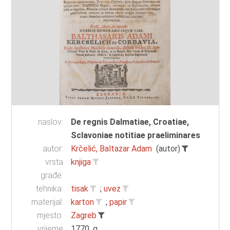
naslov:
De regnis Dalmatiae, Croatiae,
Sclavoniae notitiae praeliminares
autor:
Krčelić, Baltazar Adam
(autor)
vrsta
knjiga
građe:
tehnika:
tisak
;
uvez
materijal:
karton
;
papir
mjesto:
Zagreb
vrijeme
1770. g.