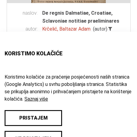
naslov:
De regnis Dalmatiae, Croatiae,
Sclavoniae notitiae praeliminares
autor:
Krčelić, Baltazar Adam
(autor)
vrsta
knjiga
građe:
tehnika:
tisak
;
uvez
KORISTIMO KOLAČIĆE
materijal:
karton
;
papir
mjesto:
Zagreb
vrijeme
1770. g.
Koristimo kolačiće za praćenje posjećenosti naših stranica
(Google Analytics) u svrhu poboljšanja stranica. Statistika
izrade:
se prikuplja anonimno i prihvaćanjem pristajete na korištenje
zbirka:
Stare, rijetke i zaštićene knjige
kolačića.
Saznaj više
PRISTAJEM
© 2026 Samoborski muzej