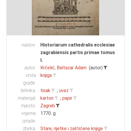
naslov:
Historiarum cathedralis ecclesiae
zagrabiensis partis primae tomus
I.
autor:
Krčelić, Baltazar Adam
(autor)
vrsta
knjiga
građe:
tehnika:
tisak
;
uvez
materijal:
karton
;
papir
mjesto:
Zagreb
vrijeme
1770. g.
izrade:
zbirka:
Stare, rijetke i zaštićene knjige