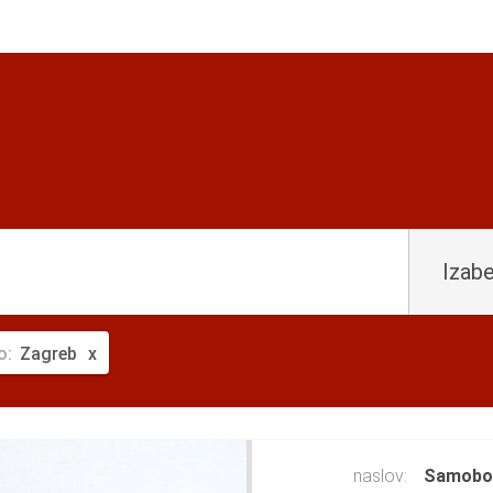
Izabe
o:
Zagreb
naslov:
Samobor