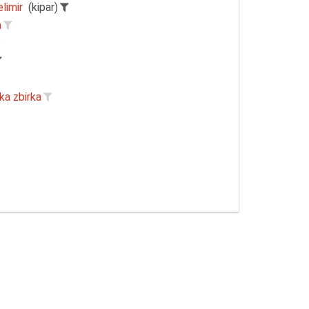
limir
(kipar)
a
ka zbirka