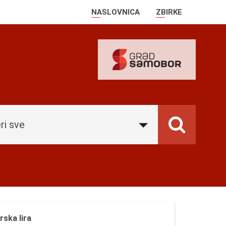
NASLOVNICA
ZBIRKE
ri sve
ska lira