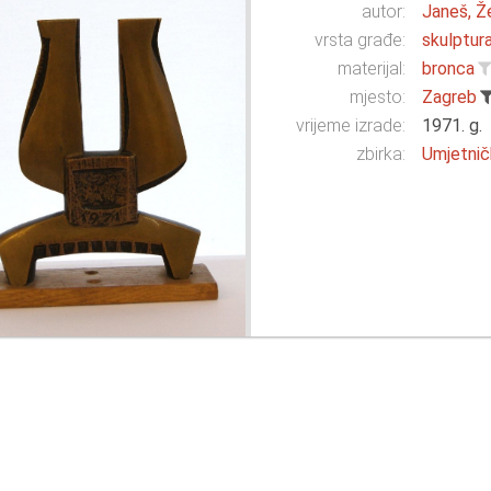
autor:
Janeš, Že
vrsta građe:
skulptur
materijal:
bronca
mjesto:
Zagreb
vrijeme izrade:
1971. g.
zbirka:
Umjetnič