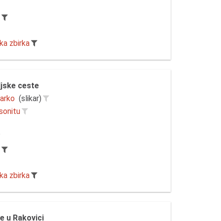
r
ka zbirka
ljske ceste
arko
(slikar)
esonitu
r
ka zbirka
e u Rakovici