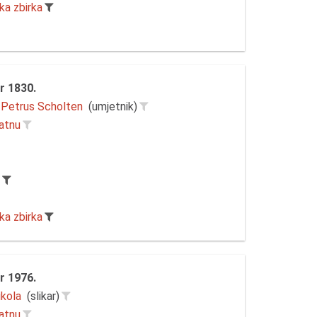
ka zbirka
 1830.
 Petrus Scholten
(umjetnik)
latnu
r
ka zbirka
 1976.
ikola
(slikar)
latnu