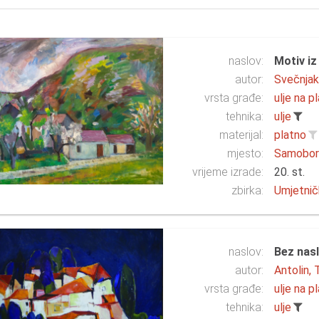
naslov:
Motiv i
autor:
Svečnjak,
vrsta građe:
ulje na p
tehnika:
ulje
materijal:
platno
mjesto:
Samobo
vrijeme izrade:
20. st.
zbirka:
Umjetnič
naslov:
Bez nas
autor:
Antolin, 
vrsta građe:
ulje na p
tehnika:
ulje