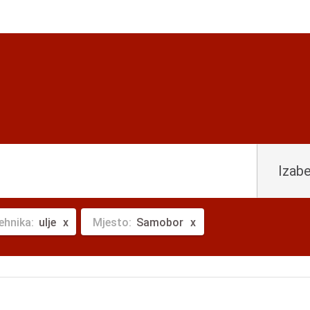
Izabe
ehnika:
ulje
Mjesto:
Samobor