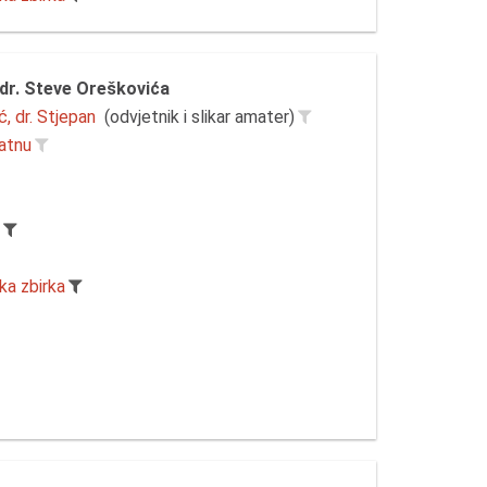
dr. Steve Oreškovića
, dr. Stjepan
(odvjetnik i slikar amater)
latnu
r
ka zbirka