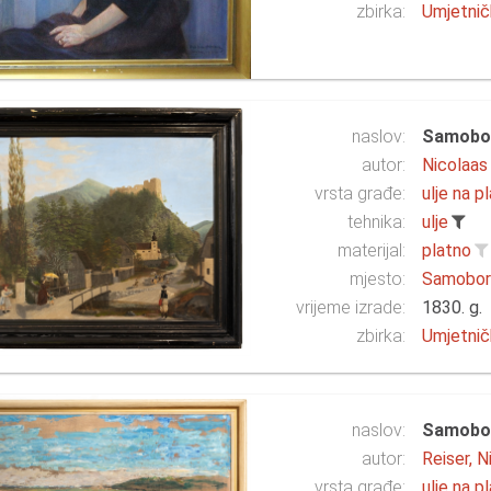
zbirka:
Umjetnič
naslov:
Samobor
autor:
Nicolaas
vrsta građe:
ulje na p
tehnika:
ulje
materijal:
platno
mjesto:
Samobo
vrijeme izrade:
1830. g.
zbirka:
Umjetnič
naslov:
Samobor
autor:
Reiser, N
vrsta građe:
ulje na p