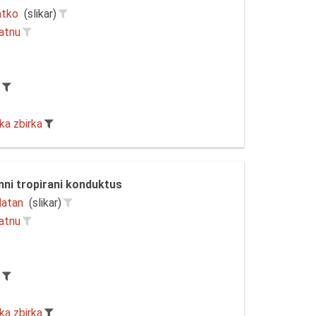
atko
(slikar)
latnu
r
ka zbirka
mni tropirani konduktus
latan
(slikar)
latnu
r
ka zbirka