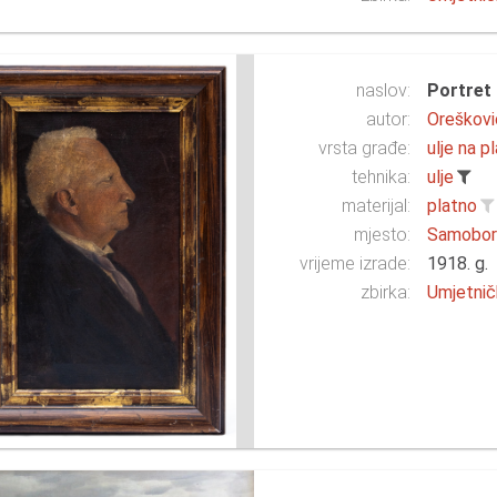
naslov:
Portret 
autor:
Orešković
vrsta građe:
ulje na p
tehnika:
ulje
materijal:
platno
mjesto:
Samobo
vrijeme izrade:
1918. g.
zbirka:
Umjetnič