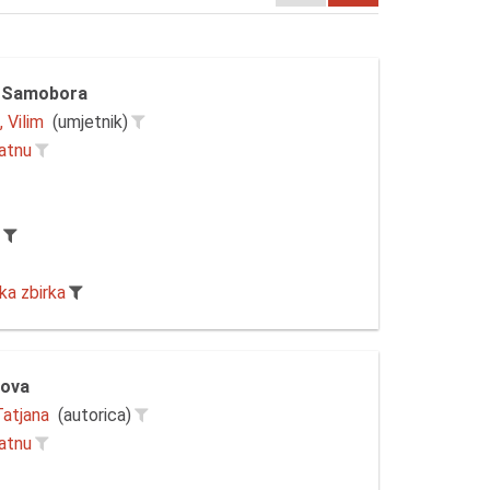
z Samobora
 Vilim
(umjetnik)
latnu
r
ka zbirka
lova
Tatjana
(autorica)
latnu