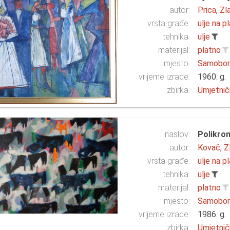
autor:
Prica, Zl
vrsta građe:
ulje na p
tehnika:
ulje
materijal:
platno
mjesto:
Samobo
vrijeme izrade:
1960. g.
zbirka:
Umjetnič
naslov:
Polikro
autor:
Kovač, Z
vrsta građe:
ulje na p
tehnika:
ulje
materijal:
platno
mjesto:
Samobo
vrijeme izrade:
1986. g.
zbirka:
Umjetnič