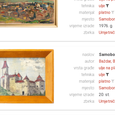
tehnika:
ulje
materijal:
platno
mjesto:
Samobo
vrijeme izrade:
1976. g.
zbirka:
Umjetnič
naslov:
Samobor
autor:
Baždar, B
vrsta građe:
ulje na p
tehnika:
ulje
materijal:
platno
mjesto:
Samobo
vrijeme izrade:
20. st.
zbirka:
Umjetnič