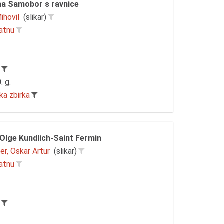
na Samobor s ravnice
Mihovil
(slikar)
latnu
r
. g.
ka zbirka
Olge Kundlich-Saint Fermin
er, Oskar Artur
(slikar)
latnu
r