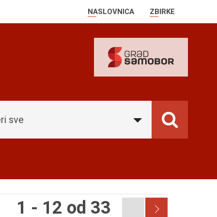
NASLOVNICA
ZBIRKE
ri sve
1 - 12 od 33