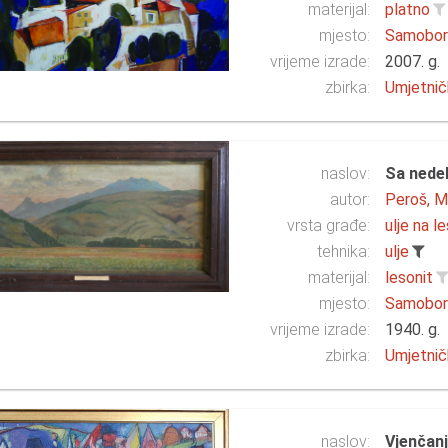
materijal:
platno
mjesto:
Samobo
vrijeme izrade:
2007. g.
zbirka:
Umjetnič
naslov:
Sa nede
autor:
Peroš, M
vrsta građe:
ulje na l
tehnika:
ulje
materijal:
lesonit
mjesto:
Samobo
vrijeme izrade:
1940. g.
zbirka:
Umjetnič
naslov:
Vjenčanj