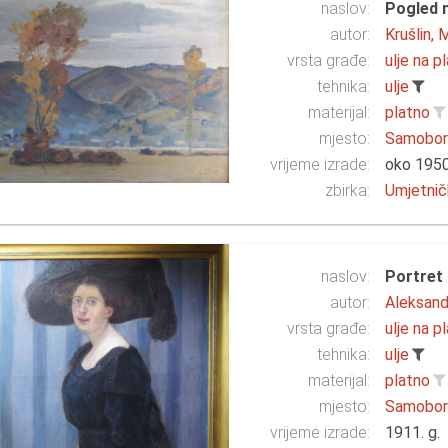
naslov:
Pogled 
autor:
Krušlin, 
vrsta građe:
ulje na p
tehnika:
ulje
materijal:
platno
mjesto:
Samobo
vrijeme izrade:
oko 1950
zbirka:
Umjetnič
naslov:
Portret 
autor:
Aleksand
vrsta građe:
ulje na p
tehnika:
ulje
materijal:
platno
mjesto:
Samobo
vrijeme izrade:
1911. g.