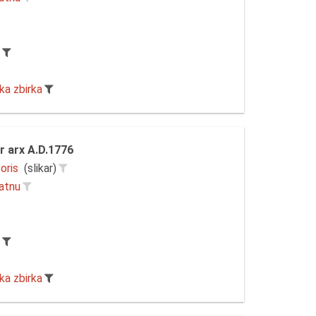
r
ka zbirka
 arx A.D.1776
oris
(slikar)
latnu
r
ka zbirka