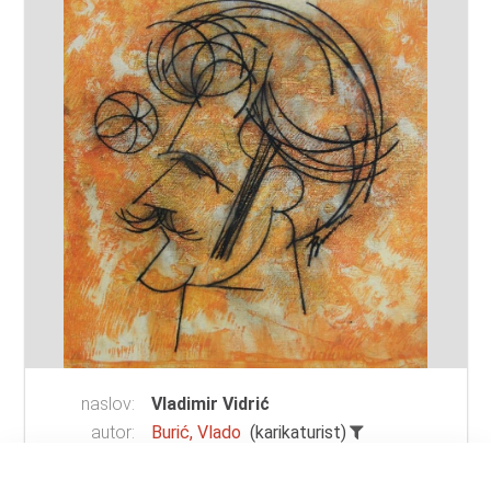
naslov:
Vladimir Vidrić
autor:
Burić, Vlado
(karikaturist)
vrsta
karikatura
građe: