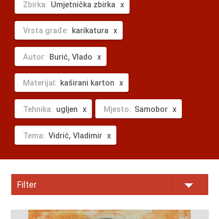
Zbirka:
Umjetnička zbirka
Vrsta građe:
karikatura
Autor:
Burić, Vlado
Materijal:
kaširani karton
Tehnika:
ugljen
Mjesto:
Samobor
Tema:
Vidrić, Vladimir
Filter