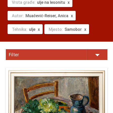
Vrsta građe:
ulje na lesonitu
Autor:
Muačević-Reiser, Anica
Tehnika:
ulje
Mjesto:
Samobor
Filter