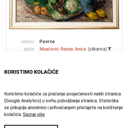
naslov:
Povrće
autor:
Muačević-Reiser, Anica
(slikarica)
vrsta
ulje na lesonitu
građe:
tehnika:
ulje
KORISTIMO KOLAČIĆE
materijal:
lesonit
mjesto:
Samobor
vrijeme
1951. g.
Koristimo kolačiće za praćenje posjećenosti naših stranica
(Google Analytics) u svrhu poboljšanja stranica. Statistika
izrade:
se prikuplja anonimno i prihvaćanjem pristajete na korištenje
zbirka:
Umjetnička zbirka
kolačića.
Saznaj više