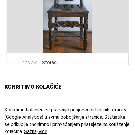
naslov:
Stolac
vrsta
stolac
;
namještaj
građe:
tehnika:
rezbarenje
;
politiranje
;
KORISTIMO KOLAČIĆE
tokarenje
materijal:
drvo, hrast
vrijeme
2. pol. 19. st.
Koristimo kolačiće za praćenje posjećenosti naših stranica
(Google Analytics) u svrhu poboljšanja stranica. Statistika
izrade:
se prikuplja anonimno i prihvaćanjem pristajete na korištenje
zbirka:
Kulturno-povijesna zbirka
kolačića.
Saznaj više