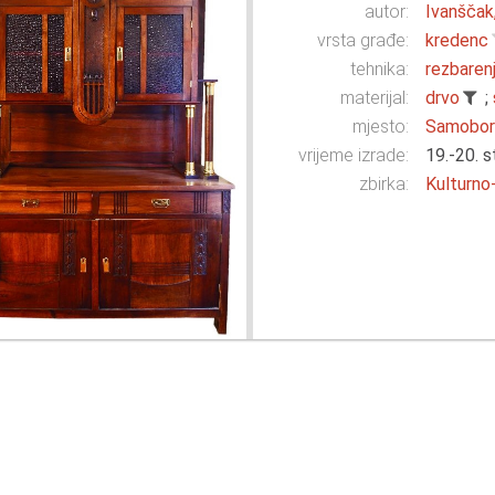
autor:
Ivanščak
vrsta građe:
kredenc
tehnika:
rezbaren
materijal:
drvo
;
mjesto:
Samobo
vrijeme izrade:
19.-20. s
zbirka:
Kulturno