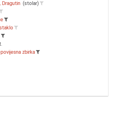
, Dragutin
(stolar)
je
staklo
r
t.
-povijesna zbirka