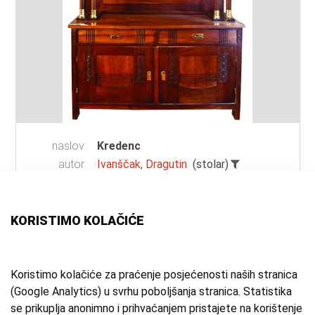
naslov:
Kredenc
autor:
Ivanščak, Dragutin
(stolar)
vrsta
kredenc
građe:
tehnika:
rezbarenje
KORISTIMO KOLAČIĆE
materijal:
drvo
;
staklo
mjesto:
Samobor
vrijeme
19.-20. st.
Koristimo kolačiće za praćenje posjećenosti naših stranica
(Google Analytics) u svrhu poboljšanja stranica. Statistika
izrade:
se prikuplja anonimno i prihvaćanjem pristajete na korištenje
zbirka:
Kulturno-povijesna zbirka