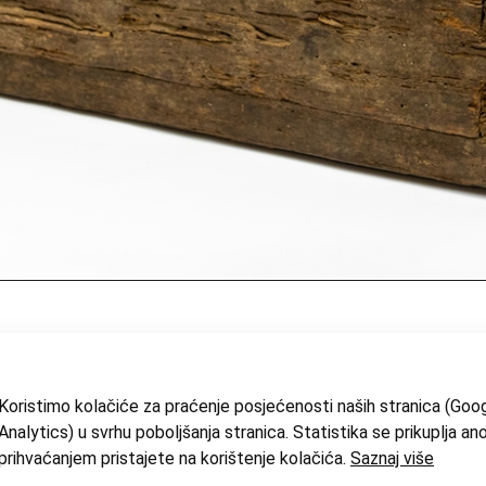
epoznat
lagajna
rvo
;
željezo
Koristimo kolačiće za praćenje posjećenosti naših stranica (Goo
epoznato
Analytics) u svrhu poboljšanja stranica. Statistika se prikuplja an
ućni inventar
prihvaćanjem pristajete na korištenje kolačića.
Saznaj više
tnografska zbirka