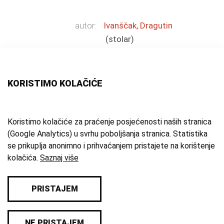
autor:
Ivanščak, Dragutin
(stolar)
vrsta građe:
kredenc
tehnika:
rezbarenje
materijal:
drvo
;
staklo
KORISTIMO KOLAČIĆE
mjesto:
Samobor
vrijeme izrade:
19.-20. st.
tema:
secesija
Koristimo kolačiće za praćenje posjećenosti naših stranica
zbirka:
Kulturno-povijesna zbirka
(Google Analytics) u svrhu poboljšanja stranica. Statistika
se prikuplja anonimno i prihvaćanjem pristajete na korištenje
inventarna oznaka:
2702
kolačića.
Saznaj više
PRISTAJEM
© 2026 Samoborski muzej
NE PRISTAJEM